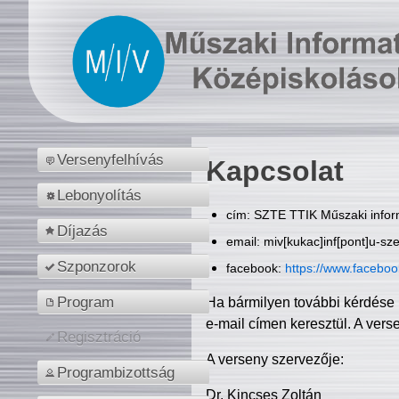
Versenyfelhívás
Kapcsolat
Lebonyolítás
cím: SZTE TTIK Műszaki inform
Díjazás
email: miv[kukac]inf[pont]u-sz
Szponzorok
facebook:
https://www.facebo
Program
Ha bármilyen további kérdése 
e-mail címen keresztül. A vers
Regisztráció
A verseny szervezője:
Programbizottság
Dr. Kincses Zoltán