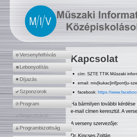
Versenyfelhívás
Kapcsolat
Lebonyolítás
cím: SZTE TTIK Műszaki inform
Díjazás
email: miv[kukac]inf[pont]u-sz
Szponzorok
facebook:
https://www.facebo
Program
Ha bármilyen további kérdése 
e-mail címen keresztül. A vers
Regisztráció
A verseny szervezője:
Programbizottság
Dr. Kincses Zoltán