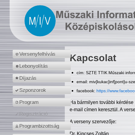
Versenyfelhívás
Kapcsolat
Lebonyolítás
cím: SZTE TTIK Műszaki inform
Díjazás
email: miv[kukac]inf[pont]u-sz
Szponzorok
facebook:
https://www.facebo
Program
Ha bármilyen további kérdése 
e-mail címen keresztül. A vers
Regisztráció
A verseny szervezője:
Programbizottság
Dr. Kincses Zoltán