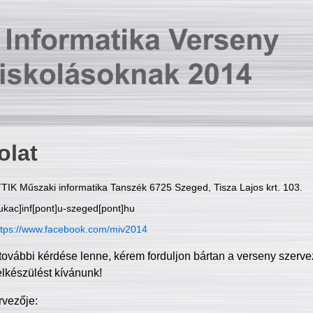
olat
TIK Műszaki informatika Tanszék 6725 Szeged, Tisza Lajos krt. 103.
ukac]inf[pont]u-szeged[pont]hu
ttps://www.facebook.com/miv2014
további kérdése lenne, kérem forduljon bártan a verseny szerve
elkészülést kívánunk!
rvezője: