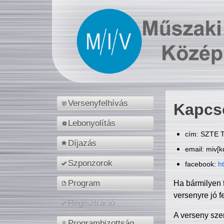
Versenyfelhívás
Kapcs
Lebonyolítás
cím: SZTE T
Díjazás
email: miv[k
Szponzorok
facebook:
h
Program
Ha bármilyen 
versenyre jó f
Regisztráció
A verseny sze
Programbizottság