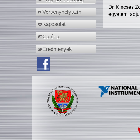
Dr. Kincses Z
Versenyhelyszín
egyetemi adju
Kapcsolat
Galéria
Eredmények