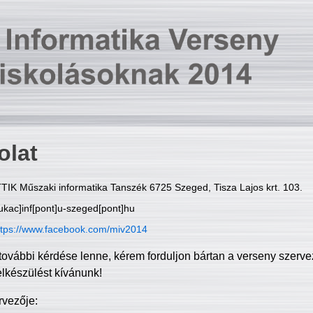
olat
TIK Műszaki informatika Tanszék 6725 Szeged, Tisza Lajos krt. 103.
ukac]inf[pont]u-szeged[pont]hu
ttps://www.facebook.com/miv2014
további kérdése lenne, kérem forduljon bártan a verseny szerve
elkészülést kívánunk!
rvezője: