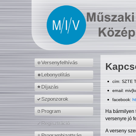
Versenyfelhívás
Kapcs
Lebonyolítás
cím: SZTE T
Díjazás
email: miv[k
Szponzorok
facebook:
h
Program
Ha bármilyen 
versenyre jó f
Regisztráció
A verseny sze
Programbizottság