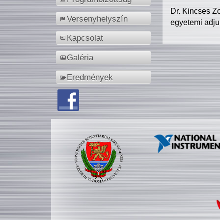
Dr. Kincses Z
Versenyhelyszín
egyetemi adju
Kapcsolat
Galéria
Eredmények