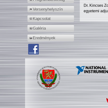
Dr. Kincses Z
Versenyhelyszín
egyetemi adju
Kapcsolat
Galéria
Eredmények