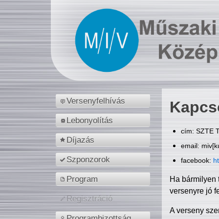
Versenyfelhívás
Kapcs
Lebonyolítás
cím: SZTE T
Díjazás
email: miv[k
Szponzorok
facebook:
h
Program
Ha bármilyen 
versenyre jó f
Regisztráció
A verseny sze
Programbizottság