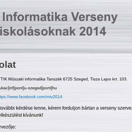
olat
TIK Műszaki informatika Tanszék 6725 Szeged, Tisza Lajos krt. 103.
ukac]inf[pont]u-szeged[pont]hu
ttps://www.facebook.com/miv2014
további kérdése lenne, kérem forduljon bártan a verseny szerve
elkészülést kívánunk!
rvezője: