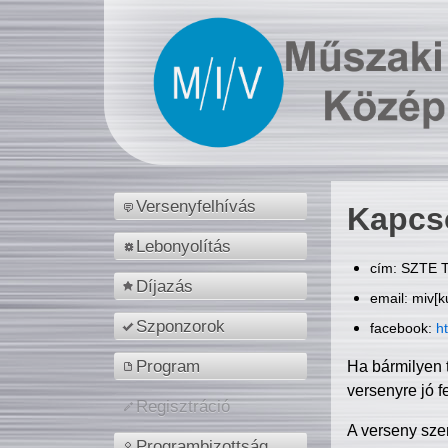
Versenyfelhívás
Kapcs
Lebonyolítás
cím: SZTE T
Díjazás
email: miv[k
Szponzorok
facebook:
h
Program
Ha bármilyen 
versenyre jó f
Regisztráció
A verseny sze
Programbizottság