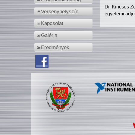
Dr. Kincses Z
Versenyhelyszín
egyetemi adju
Kapcsolat
Galéria
Eredmények