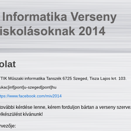
olat
TIK Műszaki informatika Tanszék 6725 Szeged, Tisza Lajos krt. 103.
ukac]inf[pont]u-szeged[pont]hu
ttps://www.facebook.com/miv2014
további kérdése lenne, kérem forduljon bártan a verseny szerve
elkészülést kívánunk!
rvezője: