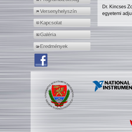
Dr. Kincses Z
Versenyhelyszín
egyetemi adju
Kapcsolat
Galéria
Eredmények