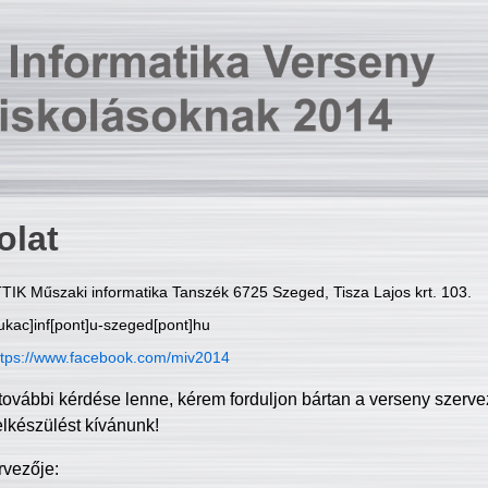
olat
TIK Műszaki informatika Tanszék 6725 Szeged, Tisza Lajos krt. 103.
ukac]inf[pont]u-szeged[pont]hu
ttps://www.facebook.com/miv2014
további kérdése lenne, kérem forduljon bártan a verseny szerve
elkészülést kívánunk!
rvezője: