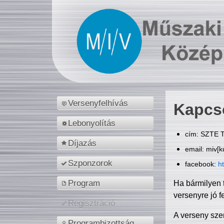
Versenyfelhívás
Kapcs
Lebonyolítás
cím: SZTE T
Díjazás
email: miv[k
Szponzorok
facebook:
h
Program
Ha bármilyen 
versenyre jó f
Regisztráció
A verseny sze
Programbizottság