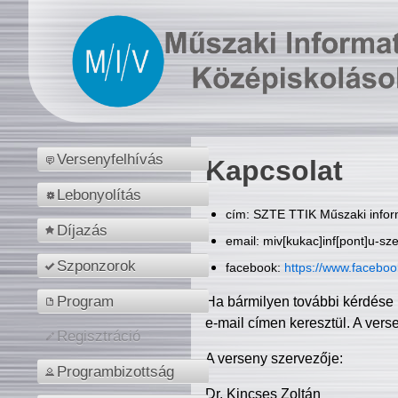
Versenyfelhívás
Kapcsolat
Lebonyolítás
cím: SZTE TTIK Műszaki inform
Díjazás
email: miv[kukac]inf[pont]u-sz
Szponzorok
facebook:
https://www.facebo
Program
Ha bármilyen további kérdése 
e-mail címen keresztül. A vers
Regisztráció
A verseny szervezője:
Programbizottság
Dr. Kincses Zoltán