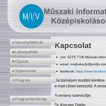
Versenyfelhívás
Kapcsolat
Lebonyolítás
cím: SZTE TTIK Műszaki inform
Díjazás
email: miv[kukac]inf[pont]u-sz
Szponzorok
facebook:
https://www.facebo
Program
Ha bármilyen további kérdése 
e-mail címen keresztül. A vers
Regisztráció
A verseny szervezője:
Programbizottság
Dr. Kincses Zoltán