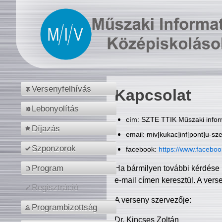
Versenyfelhívás
Kapcsolat
Lebonyolítás
cím: SZTE TTIK Műszaki inform
Díjazás
email: miv[kukac]inf[pont]u-sz
Szponzorok
facebook:
https://www.facebo
Program
Ha bármilyen további kérdése 
e-mail címen keresztül. A vers
Regisztráció
A verseny szervezője:
Programbizottság
Dr. Kincses Zoltán