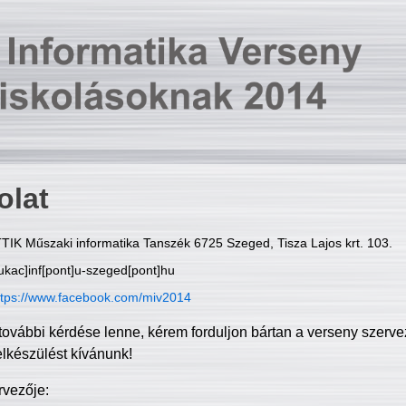
olat
TIK Műszaki informatika Tanszék 6725 Szeged, Tisza Lajos krt. 103.
ukac]inf[pont]u-szeged[pont]hu
ttps://www.facebook.com/miv2014
további kérdése lenne, kérem forduljon bártan a verseny szerve
elkészülést kívánunk!
rvezője: