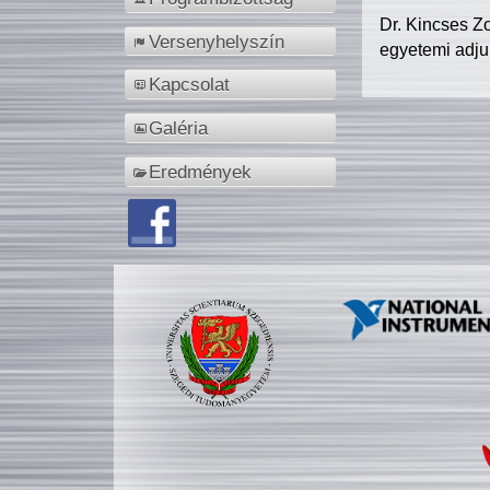
Dr. Kincses Z
Versenyhelyszín
egyetemi adju
Kapcsolat
Galéria
Eredmények