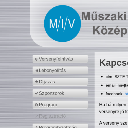
Versenyfelhívás
Kapcs
Lebonyolítás
cím: SZTE T
Díjazás
email: miv[k
Szponzorok
facebook:
h
Program
Ha bármilyen 
versenyre jó f
Regisztráció
A verseny sze
Programbizottság