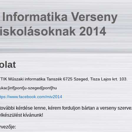
olat
TIK Műszaki informatika Tanszék 6725 Szeged, Tisza Lajos krt. 103.
ukac]inf[pont]u-szeged[pont]hu
ttps://www.facebook.com/miv2014
további kérdése lenne, kérem forduljon bártan a verseny szerve
elkészülést kívánunk!
rvezője: