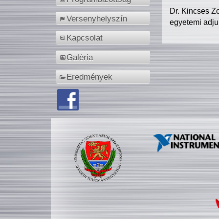
Dr. Kincses Z
Versenyhelyszín
egyetemi adju
Kapcsolat
Galéria
Eredmények