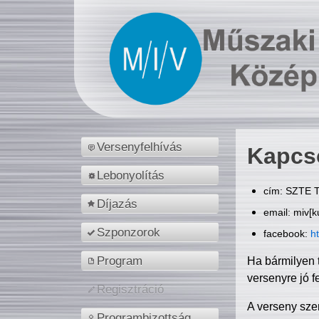
Versenyfelhívás
Kapcs
Lebonyolítás
cím: SZTE T
Díjazás
email: miv[k
Szponzorok
facebook:
h
Program
Ha bármilyen 
versenyre jó f
Regisztráció
A verseny sze
Programbizottság