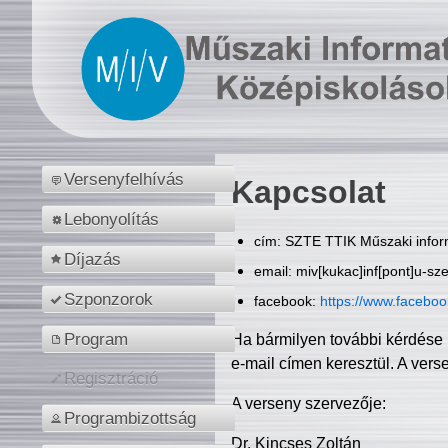
Versenyfelhívás
Kapcsolat
Lebonyolítás
cím: SZTE TTIK Műszaki inform
Díjazás
email: miv[kukac]inf[pont]u-sz
Szponzorok
facebook:
https://www.facebo
Program
Ha bármilyen további kérdése 
e-mail címen keresztül. A vers
Regisztráció
A verseny szervezője:
Programbizottság
Dr. Kincses Zoltán