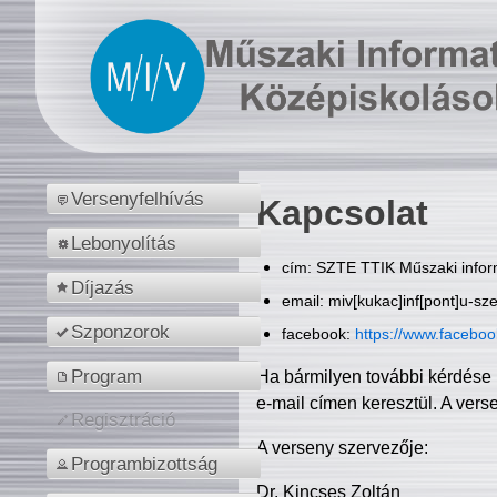
Versenyfelhívás
Kapcsolat
Lebonyolítás
cím: SZTE TTIK Műszaki inform
Díjazás
email: miv[kukac]inf[pont]u-sz
Szponzorok
facebook:
https://www.facebo
Program
Ha bármilyen további kérdése 
e-mail címen keresztül. A vers
Regisztráció
A verseny szervezője:
Programbizottság
Dr. Kincses Zoltán