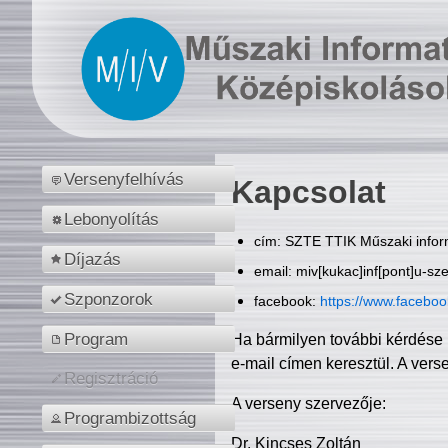
Versenyfelhívás
Kapcsolat
Lebonyolítás
cím: SZTE TTIK Műszaki inform
Díjazás
email: miv[kukac]inf[pont]u-sz
Szponzorok
facebook:
https://www.facebo
Program
Ha bármilyen további kérdése 
e-mail címen keresztül. A vers
Regisztráció
A verseny szervezője:
Programbizottság
Dr. Kincses Zoltán