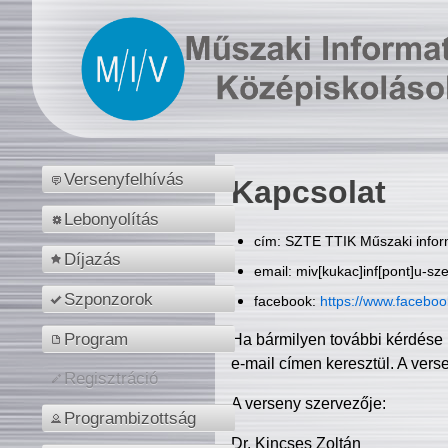
Versenyfelhívás
Kapcsolat
Lebonyolítás
cím: SZTE TTIK Műszaki inform
Díjazás
email: miv[kukac]inf[pont]u-sz
Szponzorok
facebook:
https://www.facebo
Program
Ha bármilyen további kérdése 
e-mail címen keresztül. A vers
Regisztráció
A verseny szervezője:
Programbizottság
Dr. Kincses Zoltán