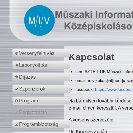
Versenyfelhívás
Kapcsolat
Lebonyolítás
cím: SZTE TTIK Műszaki inform
Díjazás
email: miv[kukac]inf[pont]u-sz
Szponzorok
facebook:
https://www.facebo
Program
Ha bármilyen további kérdése 
e-mail címen keresztül. A vers
Regisztráció
A verseny szervezője:
Programbizottság
Dr. Kincses Zoltán