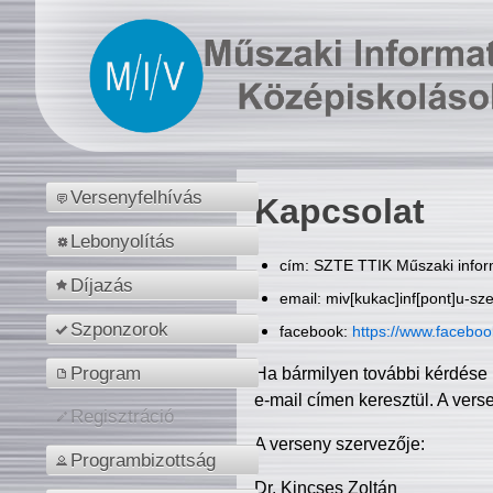
Versenyfelhívás
Kapcsolat
Lebonyolítás
cím: SZTE TTIK Műszaki inform
Díjazás
email: miv[kukac]inf[pont]u-sz
Szponzorok
facebook:
https://www.facebo
Program
Ha bármilyen további kérdése 
e-mail címen keresztül. A vers
Regisztráció
A verseny szervezője:
Programbizottság
Dr. Kincses Zoltán