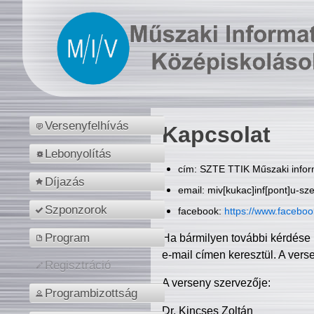
Versenyfelhívás
Kapcsolat
Lebonyolítás
cím: SZTE TTIK Műszaki inform
Díjazás
email: miv[kukac]inf[pont]u-sz
Szponzorok
facebook:
https://www.facebo
Program
Ha bármilyen további kérdése 
e-mail címen keresztül. A vers
Regisztráció
A verseny szervezője:
Programbizottság
Dr. Kincses Zoltán