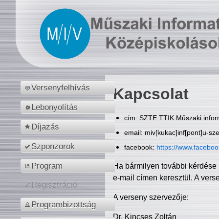
Versenyfelhívás
Kapcsolat
Lebonyolítás
cím: SZTE TTIK Műszaki inform
Díjazás
email: miv[kukac]inf[pont]u-sz
Szponzorok
facebook:
https://www.facebo
Program
Ha bármilyen további kérdése 
e-mail címen keresztül. A vers
Regisztráció
A verseny szervezője:
Programbizottság
Dr. Kincses Zoltán