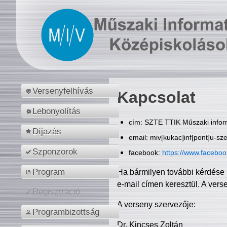
Versenyfelhívás
Kapcsolat
Lebonyolítás
cím: SZTE TTIK Műszaki inform
Díjazás
email: miv[kukac]inf[pont]u-sz
Szponzorok
facebook:
https://www.facebo
Program
Ha bármilyen további kérdése 
e-mail címen keresztül. A vers
Regisztráció
A verseny szervezője:
Programbizottság
Dr. Kincses Zoltán