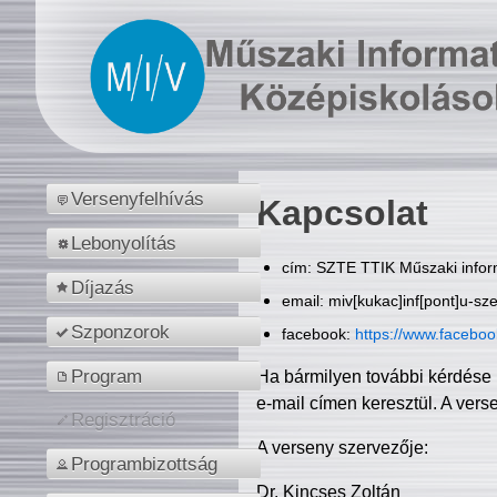
Versenyfelhívás
Kapcsolat
Lebonyolítás
cím: SZTE TTIK Műszaki inform
Díjazás
email: miv[kukac]inf[pont]u-sz
Szponzorok
facebook:
https://www.facebo
Program
Ha bármilyen további kérdése 
e-mail címen keresztül. A vers
Regisztráció
A verseny szervezője:
Programbizottság
Dr. Kincses Zoltán