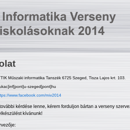
olat
TIK Műszaki informatika Tanszék 6725 Szeged, Tisza Lajos krt. 103.
ukac]inf[pont]u-szeged[pont]hu
ttps://www.facebook.com/miv2014
további kérdése lenne, kérem forduljon bártan a verseny szerve
elkészülést kívánunk!
rvezője: