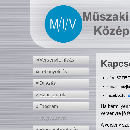
Versenyfelhívás
Kapcs
Lebonyolítás
cím: SZTE T
Díjazás
email: miv[k
Szponzorok
facebook:
h
Program
Ha bármilyen 
versenyre jó f
Regisztráció
A verseny sze
Programbizottság