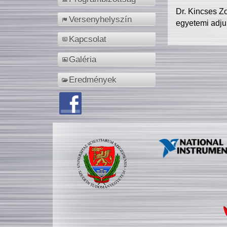
Dr. Kincses Z
Versenyhelyszín
egyetemi adju
Kapcsolat
Galéria
Eredmények