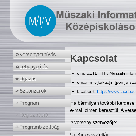
Versenyfelhívás
Kapcsolat
Lebonyolítás
cím: SZTE TTIK Műszaki inform
Díjazás
email: miv[kukac]inf[pont]u-sz
Szponzorok
facebook:
https://www.facebo
Program
Ha bármilyen további kérdése 
e-mail címen keresztül. A vers
Regisztráció
A verseny szervezője:
Programbizottság
Dr. Kincses Zoltán