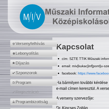
Versenyfelhívás
Kapcsolat
Lebonyolítás
cím: SZTE TTIK Műszaki inform
Díjazás
email: miv[kukac]inf[pont]u-sz
Szponzorok
facebook:
https://www.facebo
Program
Ha bármilyen további kérdése 
e-mail címen keresztül. A vers
Regisztráció
A verseny szervezője:
Programbizottság
Dr. Kincses Zoltán