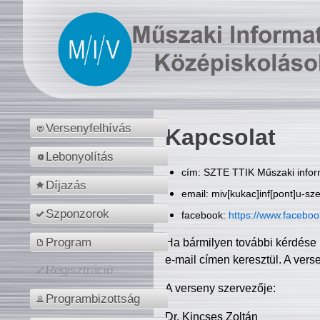
Versenyfelhívás
Kapcsolat
Lebonyolítás
cím: SZTE TTIK Műszaki inform
Díjazás
email: miv[kukac]inf[pont]u-sz
Szponzorok
facebook:
https://www.facebo
Program
Ha bármilyen további kérdése 
e-mail címen keresztül. A vers
Regisztráció
A verseny szervezője:
Programbizottság
Dr. Kincses Zoltán