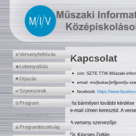
Versenyfelhívás
Kapcsolat
Lebonyolítás
cím: SZTE TTIK Műszaki inform
Díjazás
email: miv[kukac]inf[pont]u-sz
Szponzorok
facebook:
https://www.facebo
Program
Ha bármilyen további kérdése 
e-mail címen keresztül. A vers
Regisztráció
A verseny szervezője:
Programbizottság
Dr. Kincses Zoltán