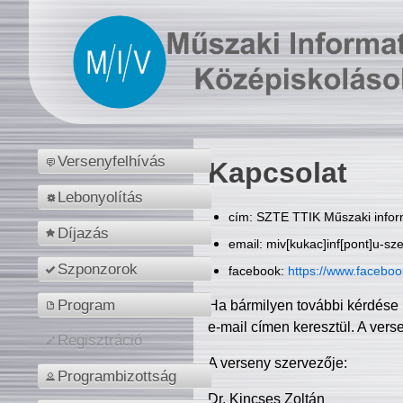
Versenyfelhívás
Kapcsolat
Lebonyolítás
cím: SZTE TTIK Műszaki inform
Díjazás
email: miv[kukac]inf[pont]u-sz
Szponzorok
facebook:
https://www.facebo
Program
Ha bármilyen további kérdése 
e-mail címen keresztül. A vers
Regisztráció
A verseny szervezője:
Programbizottság
Dr. Kincses Zoltán