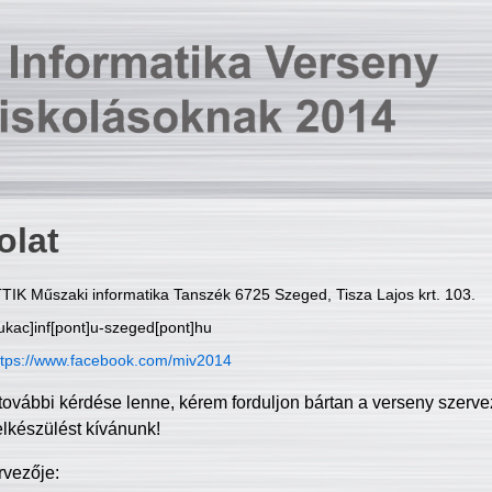
olat
TIK Műszaki informatika Tanszék 6725 Szeged, Tisza Lajos krt. 103.
ukac]inf[pont]u-szeged[pont]hu
ttps://www.facebook.com/miv2014
további kérdése lenne, kérem forduljon bártan a verseny szerve
elkészülést kívánunk!
rvezője: