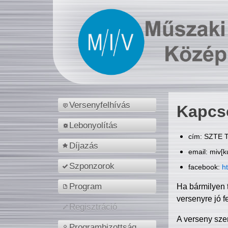
Versenyfelhívás
Kapcs
Lebonyolítás
cím: SZTE T
Díjazás
email: miv[k
Szponzorok
facebook:
h
Program
Ha bármilyen 
versenyre jó f
Regisztráció
A verseny sze
Programbizottság