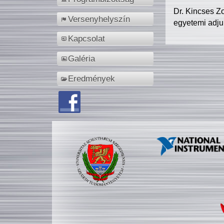
Dr. Kincses Z
Versenyhelyszín
egyetemi adju
Kapcsolat
Galéria
Eredmények