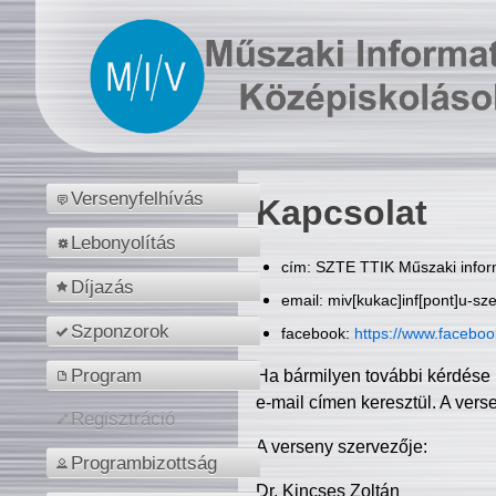
Versenyfelhívás
Kapcsolat
Lebonyolítás
cím: SZTE TTIK Műszaki inform
Díjazás
email: miv[kukac]inf[pont]u-sz
Szponzorok
facebook:
https://www.facebo
Program
Ha bármilyen további kérdése 
e-mail címen keresztül. A vers
Regisztráció
A verseny szervezője:
Programbizottság
Dr. Kincses Zoltán