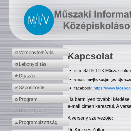
Versenyfelhívás
Kapcsolat
Lebonyolítás
cím: SZTE TTIK Műszaki inform
Díjazás
email: miv[kukac]inf[pont]u-sz
Szponzorok
facebook:
https://www.facebo
Program
Ha bármilyen további kérdése 
e-mail címen keresztül. A vers
Regisztráció
A verseny szervezője:
Programbizottság
Dr. Kincses Zoltán