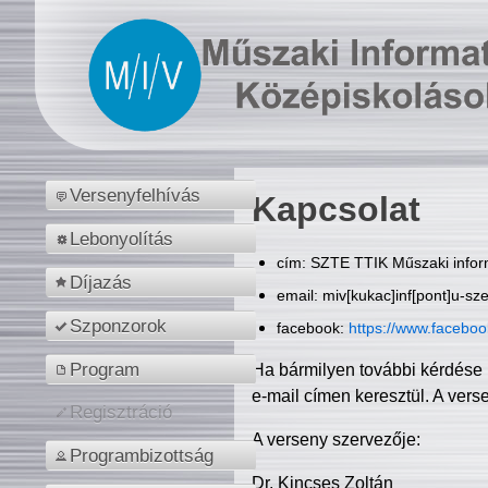
Versenyfelhívás
Kapcsolat
Lebonyolítás
cím: SZTE TTIK Műszaki inform
Díjazás
email: miv[kukac]inf[pont]u-sz
Szponzorok
facebook:
https://www.facebo
Program
Ha bármilyen további kérdése 
e-mail címen keresztül. A vers
Regisztráció
A verseny szervezője:
Programbizottság
Dr. Kincses Zoltán