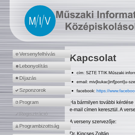
Versenyfelhívás
Kapcsolat
Lebonyolítás
cím: SZTE TTIK Műszaki inform
Díjazás
email: miv[kukac]inf[pont]u-sz
Szponzorok
facebook:
https://www.facebo
Program
Ha bármilyen további kérdése 
e-mail címen keresztül. A vers
Regisztráció
A verseny szervezője:
Programbizottság
Dr. Kincses Zoltán