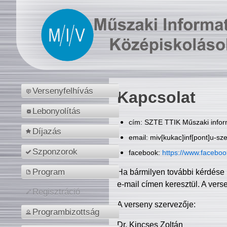
Versenyfelhívás
Kapcsolat
Lebonyolítás
cím: SZTE TTIK Műszaki inform
Díjazás
email: miv[kukac]inf[pont]u-sz
Szponzorok
facebook:
https://www.facebo
Program
Ha bármilyen további kérdése 
e-mail címen keresztül. A vers
Regisztráció
A verseny szervezője:
Programbizottság
Dr. Kincses Zoltán