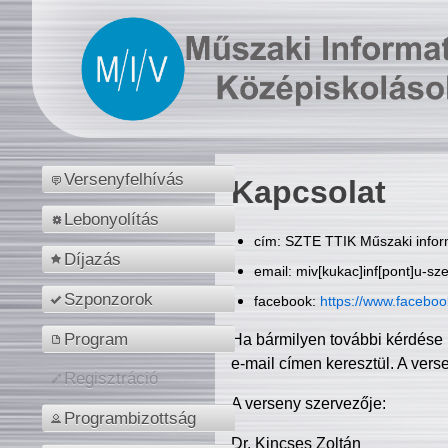
Versenyfelhívás
Kapcsolat
Lebonyolítás
cím: SZTE TTIK Műszaki inform
Díjazás
email: miv[kukac]inf[pont]u-sz
Szponzorok
facebook:
https://www.facebo
Program
Ha bármilyen további kérdése 
e-mail címen keresztül. A vers
Regisztráció
A verseny szervezője:
Programbizottság
Dr. Kincses Zoltán