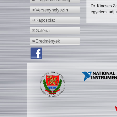
Dr. Kincses Z
Versenyhelyszín
egyetemi adju
Kapcsolat
Galéria
Eredmények