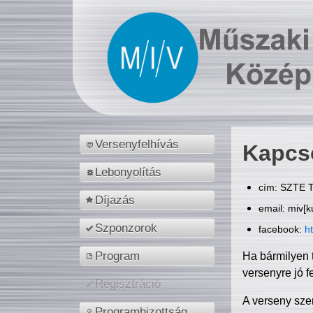
Versenyfelhívás
Kapcs
Lebonyolítás
cím: SZTE T
Díjazás
email: miv[k
Szponzorok
facebook:
h
Program
Ha bármilyen 
versenyre jó f
Regisztráció
A verseny sze
Programbizottság