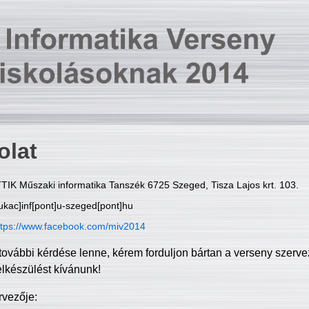
olat
TIK Műszaki informatika Tanszék 6725 Szeged, Tisza Lajos krt. 103.
ukac]inf[pont]u-szeged[pont]hu
ttps://www.facebook.com/miv2014
további kérdése lenne, kérem forduljon bártan a verseny szerve
elkészülést kívánunk!
rvezője: