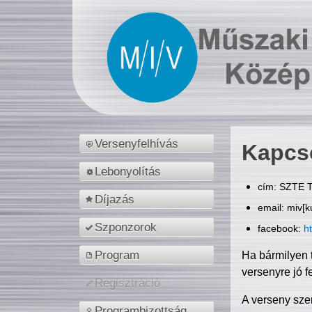
Versenyfelhívás
Kapcs
Lebonyolítás
cím: SZTE T
Díjazás
email: miv[k
Szponzorok
facebook:
h
Program
Ha bármilyen 
versenyre jó f
Regisztráció
A verseny sze
Programbizottság