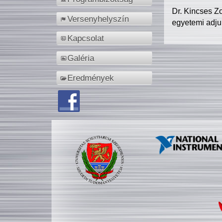
Dr. Kincses Z
Versenyhelyszín
egyetemi adju
Kapcsolat
Galéria
Eredmények