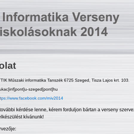
olat
TIK Műszaki informatika Tanszék 6725 Szeged, Tisza Lajos krt. 103.
ukac]inf[pont]u-szeged[pont]hu
ttps://www.facebook.com/miv2014
további kérdése lenne, kérem forduljon bártan a verseny szerve
elkészülést kívánunk!
rvezője: