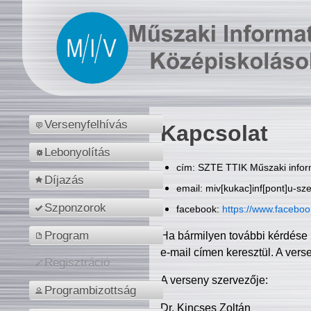
Versenyfelhívás
Kapcsolat
Lebonyolítás
cím: SZTE TTIK Műszaki inform
Díjazás
email: miv[kukac]inf[pont]u-sz
Szponzorok
facebook:
https://www.facebo
Program
Ha bármilyen további kérdése 
e-mail címen keresztül. A vers
Regisztráció
A verseny szervezője:
Programbizottság
Dr. Kincses Zoltán