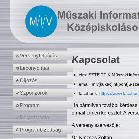
Versenyfelhívás
Kapcsolat
Lebonyolítás
cím: SZTE TTIK Műszaki inform
Díjazás
email: miv[kukac]inf[pont]u-sz
Szponzorok
facebook:
https://www.facebo
Program
Ha bármilyen további kérdése 
e-mail címen keresztül. A vers
Regisztráció
A verseny szervezője:
Programbizottság
Dr. Kincses Zoltán