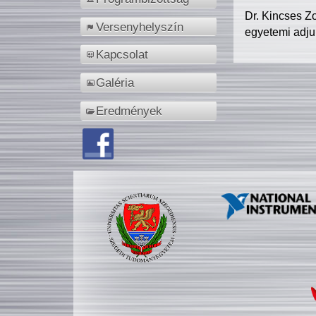
Dr. Kincses Z
Versenyhelyszín
egyetemi adju
Kapcsolat
Galéria
Eredmények