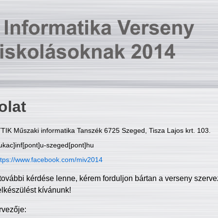
olat
TIK Műszaki informatika Tanszék 6725 Szeged, Tisza Lajos krt. 103.
ukac]inf[pont]u-szeged[pont]hu
ttps://www.facebook.com/miv2014
további kérdése lenne, kérem forduljon bártan a verseny szerve
elkészülést kívánunk!
rvezője: