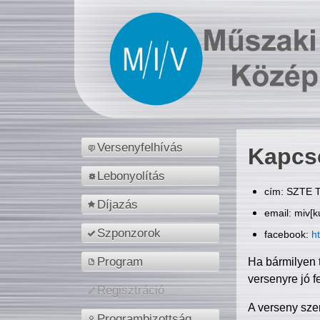
Versenyfelhívás
Kapcs
Lebonyolítás
cím: SZTE T
Díjazás
email: miv[k
Szponzorok
facebook:
h
Program
Ha bármilyen 
versenyre jó f
Regisztráció
A verseny sze
Programbizottság