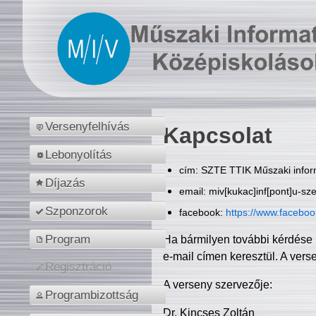
Versenyfelhívás
Kapcsolat
Lebonyolítás
cím: SZTE TTIK Műszaki inform
Díjazás
email: miv[kukac]inf[pont]u-sz
Szponzorok
facebook:
https://www.facebo
Program
Ha bármilyen további kérdése 
e-mail címen keresztül. A vers
Regisztráció
A verseny szervezője:
Programbizottság
Dr. Kincses Zoltán