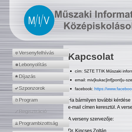
Versenyfelhívás
Kapcsolat
Lebonyolítás
cím: SZTE TTIK Műszaki inform
Díjazás
email: miv[kukac]inf[pont]u-sz
Szponzorok
facebook:
https://www.facebo
Program
Ha bármilyen további kérdése 
e-mail címen keresztül. A vers
Regisztráció
A verseny szervezője:
Programbizottság
Dr. Kincses Zoltán