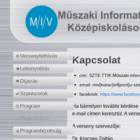
Versenyfelhívás
Kapcsolat
Lebonyolítás
cím: SZTE TTIK Műszaki inform
Díjazás
email: miv[kukac]inf[pont]u-sz
Szponzorok
facebook:
https://www.facebo
Program
Ha bármilyen további kérdése 
e-mail címen keresztül. A vers
Regisztráció
A verseny szervezője:
Programbizottság
Dr. Kincses Zoltán