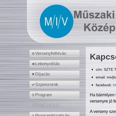
Versenyfelhívás
Kapcs
Lebonyolítás
cím: SZTE T
Díjazás
email: miv[k
Szponzorok
facebook:
h
Program
Ha bármilyen 
versenyre jó f
Regisztráció
A verseny sze
Programbizottság