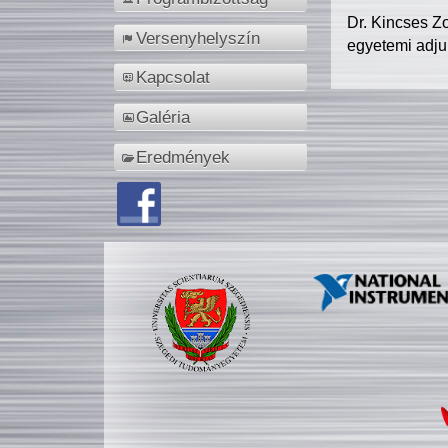
Dr. Kincses Z
Versenyhelyszín
egyetemi adju
Kapcsolat
Galéria
Eredmények