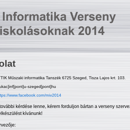
olat
TIK Műszaki informatika Tanszék 6725 Szeged, Tisza Lajos krt. 103.
ukac]inf[pont]u-szeged[pont]hu
ttps://www.facebook.com/miv2014
további kérdése lenne, kérem forduljon bártan a verseny szerve
elkészülést kívánunk!
rvezője: