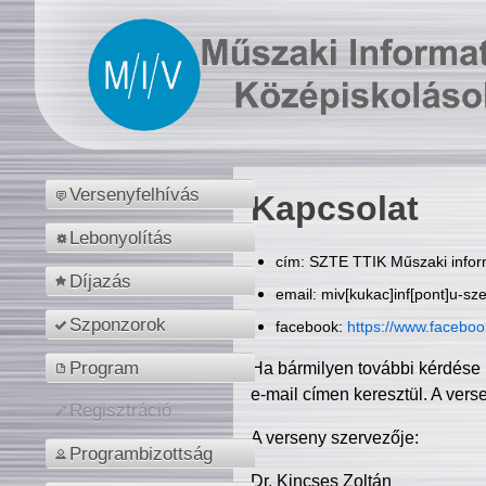
Versenyfelhívás
Kapcsolat
Lebonyolítás
cím: SZTE TTIK Műszaki inform
Díjazás
email: miv[kukac]inf[pont]u-sz
Szponzorok
facebook:
https://www.facebo
Program
Ha bármilyen további kérdése 
e-mail címen keresztül. A vers
Regisztráció
A verseny szervezője:
Programbizottság
Dr. Kincses Zoltán