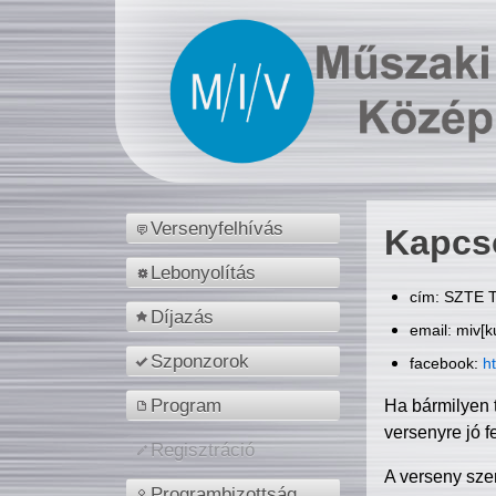
Versenyfelhívás
Kapcs
Lebonyolítás
cím: SZTE T
Díjazás
email: miv[k
Szponzorok
facebook:
h
Program
Ha bármilyen 
versenyre jó f
Regisztráció
A verseny sze
Programbizottság