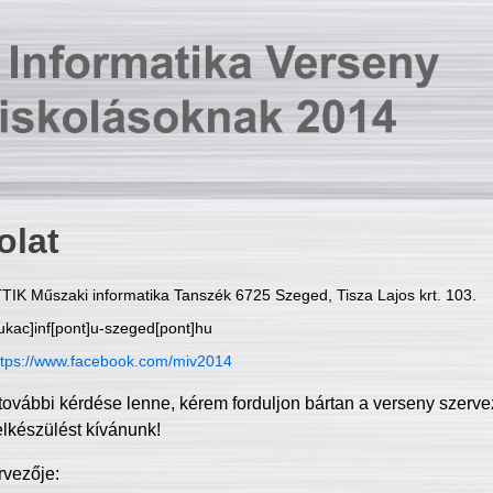
olat
TIK Műszaki informatika Tanszék 6725 Szeged, Tisza Lajos krt. 103.
ukac]inf[pont]u-szeged[pont]hu
ttps://www.facebook.com/miv2014
további kérdése lenne, kérem forduljon bártan a verseny szerve
elkészülést kívánunk!
rvezője: