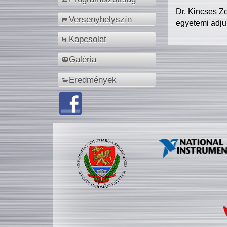
Dr. Kincses Z
Versenyhelyszín
egyetemi adju
Kapcsolat
Galéria
Eredmények