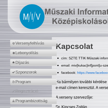
Versenyfelhívás
Kapcsolat
Lebonyolítás
cím: SZTE TTIK Műszaki inform
Díjazás
email: miv[kukac]inf[pont]u-sz
Szponzorok
facebook:
https://www.facebo
Program
Ha bármilyen további kérdése 
e-mail címen keresztül. A vers
Regisztráció
A verseny szervezője:
Programbizottság
Dr. Kincses Zoltán