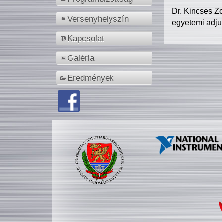
Dr. Kincses Z
Versenyhelyszín
egyetemi adju
Kapcsolat
Galéria
Eredmények