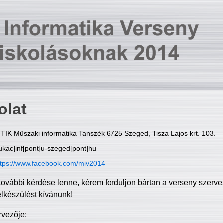
olat
TIK Műszaki informatika Tanszék 6725 Szeged, Tisza Lajos krt. 103.
ukac]inf[pont]u-szeged[pont]hu
ttps://www.facebook.com/miv2014
további kérdése lenne, kérem forduljon bártan a verseny szerve
elkészülést kívánunk!
rvezője: