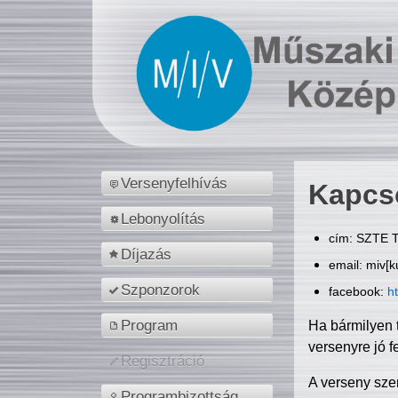
Versenyfelhívás
Kapcs
Lebonyolítás
cím: SZTE T
Díjazás
email: miv[k
Szponzorok
facebook:
h
Program
Ha bármilyen 
versenyre jó f
Regisztráció
A verseny sze
Programbizottság