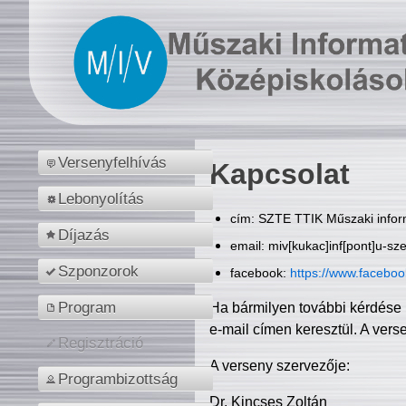
Versenyfelhívás
Kapcsolat
Lebonyolítás
cím: SZTE TTIK Műszaki inform
Díjazás
email: miv[kukac]inf[pont]u-sz
Szponzorok
facebook:
https://www.facebo
Program
Ha bármilyen további kérdése 
e-mail címen keresztül. A vers
Regisztráció
A verseny szervezője:
Programbizottság
Dr. Kincses Zoltán